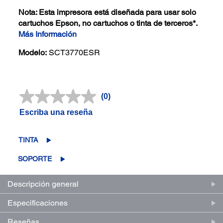
Nota: Esta impresora está diseñada para usar solo
cartuchos Epson, no cartuchos o tinta de terceros*.
Más Información
Modelo:
SCT3770ESR
(0)
Sin
puntuación.
Escriba una reseña
Enlace
en
la
misma
TINTA
página.
SOPORTE
Descripción general
Especificaciones
Reseñas