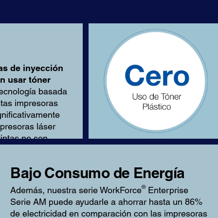
as de inyección
n usar tóner
tecnología basada
stas impresoras
gnificativamente
presoras láser
intas no son
entes a la
Bajo Consumo de Energía
®
Además, nuestra serie WorkForce
Enterprise
Serie AM puede ayudarle a ahorrar hasta un 86%
de electricidad en comparación con las impresoras