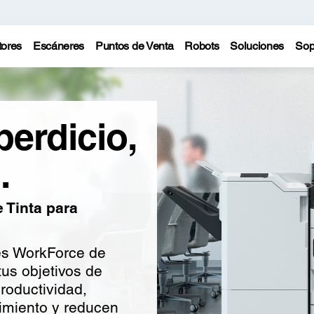
tores
Escáneres
Puntos de Venta
Robots
Soluciones
Sop
erdicio,
.
 Tinta para
es WorkForce de
us objetivos de
productividad,
imiento y reducen