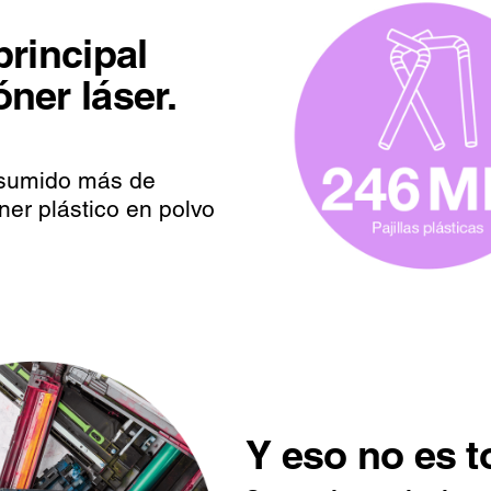
principal
óner láser.
onsumido más de
ner plástico en polvo
Y eso no es t