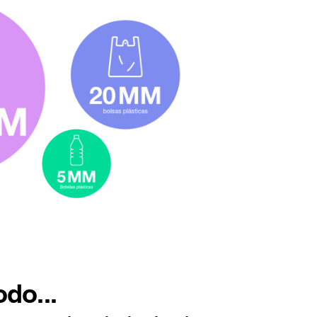
odo...