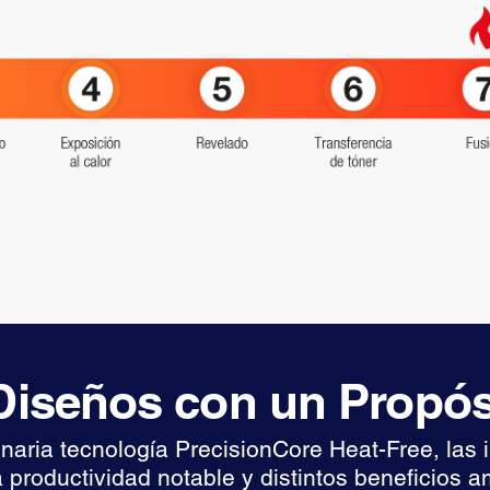
iseños con un Propós
onaria tecnología PrecisionCore Heat-Free, las
 productividad notable y distintos beneficios a