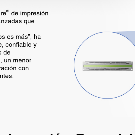
®
ore
de impresión
vanzadas que
nos es más”, ha
, confiable y
s de
l, un menor
ación con
ntes.