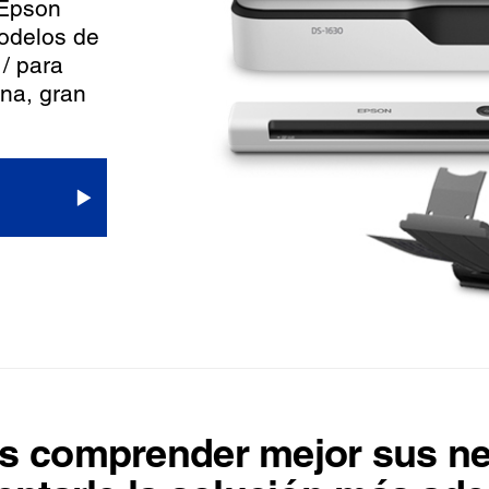
 Epson
odelos de
 / para
na, gran
s comprender mejor sus n