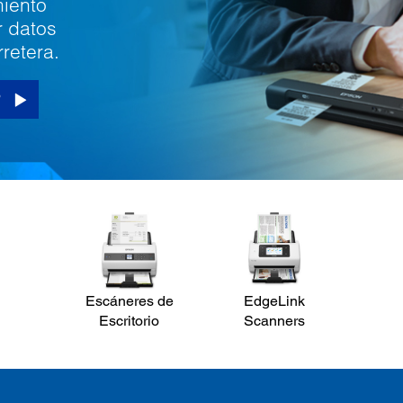
miento
r datos
rretera.
?
Escáneres de
EdgeLink
Escritorio
Scanners