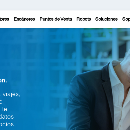
tores
Escáneres
Puntos de Venta
Robots
Soluciones
Sop
on.
 viajes,
e
 te
datos
ocios.