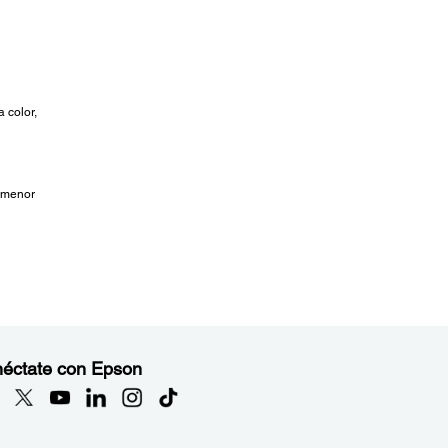
 color,
o menor
éctate con Epson