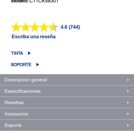
Modelo:
C11CK58301
4.6
(744)
Lea
744
Escriba una reseña
reseñas.
Enlace
en
la
TINTA
misma
página.
SOPORTE
Descripción general
Especificaciones
Reseñas
Accesorios
Soporte