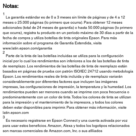
Notas:
1
La garantía estándar es de 0 a 3 meses sin límite de páginas y de 4 a 12
meses o 25.000 páginas (lo primero que ocurra). Para obtener 12 meses
adicionales (total de 24 meses de garantía) o hasta 50.000 páginas (lo primero
que ocurra), registra tu producto en un período máximo de 30 días a partir de la
fecha de compra y utiliza botellas de tinta originales Epson. Para más
información sobre el programa de Garantía Extendida, visita
www.latin.epson.com/garantia
2
Parte de la tinta de las botellas incluidas se utiliza para la configuración
inicial por lo cual los rendimientos son inferiores a los de las botellas de tinta
de reemplazo. Los rendimientos de las botellas de tinta de reemplazo están
basados en páginas de prueba con patrón ISO/IEC 24712 usando metodología
Epson. Los rendimientos reales de tinta incluida y de reemplazo variarán
considerablemente por diferentes factores que incluyen las imágenes
impresas, las configuraciones de impresión, la temperatura y la humedad. Los
rendimientos pueden ser menores cuando se imprime con poca frecuencia o
predominantemente con un color de tinta. Todos los colores de tinta se utilizan
para la impresión y el mantenimiento de la impresora, y todos los colores
deben estar disponibles para imprimir. Para obtener más información, visite
latin.epson.com
3
Es necesario registrarse en Epson Connect y una cuenta activada por voz
para usar estos beneficios. Amazon, Alexa y todos los logotipos relacionados
son marcas comerciales de Amazon.com, Inc. o sus afiliados