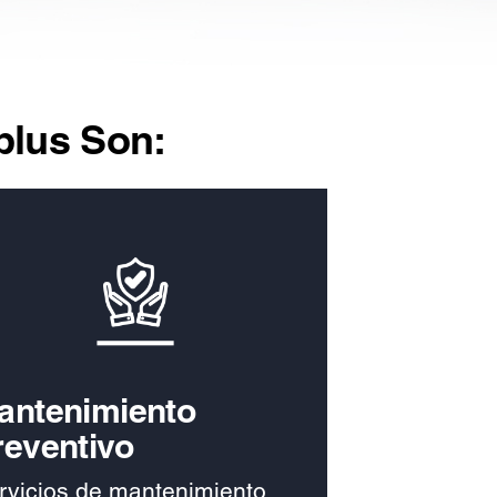
plus Son:
antenimiento
reventivo
rvicios de mantenimiento