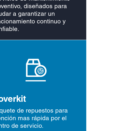
eventivo, diseñados para
udar a garantizar un
ncionamiento continuo y
nfiable.
overkit
quete de repuestos para
ención mas rápida por el
ntro de servicio.