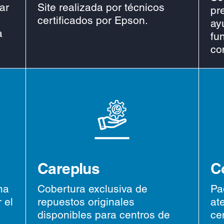
ar
Site realizada por técnicos
pr
certificados por Epson.
ay
a
fu
co
Careplus
C
ma
Cobertura exclusiva de
Pa
 el
repuestos originales
at
disponibles para centros de
ce