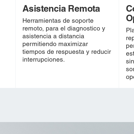
Asistencia Remota
C
O
Herramientas de soporte
remoto, para el diagnostico y
Pl
asistencia a distancia
re
permitiendo maximizar
r
pe
tiempos de respuesta y reducir
es
interrupciones.
si
so
op