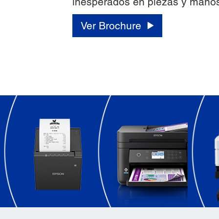
inesperados en piezas y manos
Ver Brochure