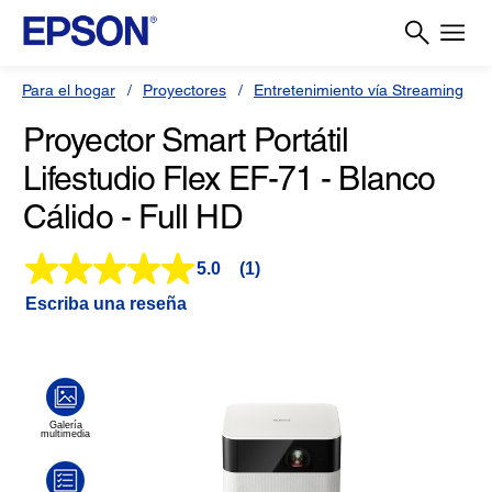
Para el hogar
Proyectores
Entretenimiento vía Streaming
Proyector Smart Portátil
Lifestudio Flex EF-71 - Blanco
Cálido - Full HD
5.0
(1)
Lea
1
Escriba una reseña
reseña.
Enlace
en
la
misma
página.