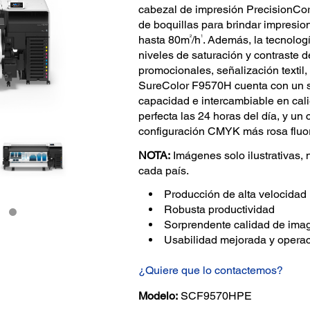
cabezal de impresión PrecisionCo
de boquillas para brindar impresio
2
1
hasta 80m
/h
. Además, la tecnolog
niveles de saturación y contraste d
promocionales, señalización textil
SureColor F9570H cuenta con un si
capacidad e intercambiable en cal
perfecta las 24 horas del día, y un
configuración CMYK más rosa fluore
NOTA:
Imágenes solo ilustrativas, 
cada país.
Producción de alta velocidad
Robusta productividad
Sorprendente calidad de ima
Usabilidad mejorada y operac
¿Quiere que lo contactemos?
Modelo:
SCF9570HPE