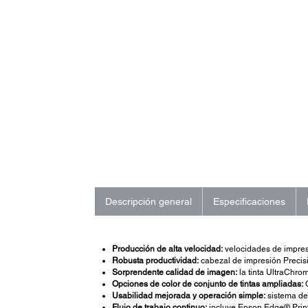
Descripción general
Especificaciones
Producción de alta velocidad:
velocidades de impres
Robusta productividad:
cabezal de impresión Precisi
Sorprendente calidad de imagen:
la tinta UltraChro
Opciones de color de conjunto de tintas ampliadas:
C
Usabilidad mejorada y operación simple:
sistema de 
Flujo de trabajo continuo:
incluye Epson Edge® Print