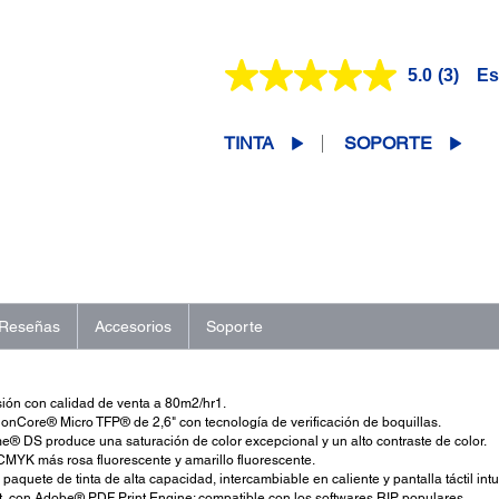
5.0
(3)
Es
Lea
3
reseñas
Enlace
TINTA
SOPORTE
en
la
misma
página.
Reseñas
Accesorios
Soporte
ión con calidad de venta a 80m2/hr1.
onCore® Micro TFP® de 2,6" con tecnología de verificación de boquillas.
me® DS produce una saturación de color excepcional y un alto contraste de color.
MYK más rosa fluorescente y amarillo fluorescente.
paquete de tinta de alta capacidad, intercambiable en caliente y pantalla táctil intui
, con Adobe® PDF Print Engine; compatible con los softwares RIP populares.