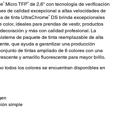
®
®
re
Micro TFP
de 2,6" con tecnología de verificación
nes de calidad excepcional a altas velocidades de
®
ía de tinta UltraChrome
DS brinda excepcionales
e color, ideales para prendas de vestir, productos
, decoración y más con calidad profesional. La
stema de paquete de tinta reemplazable de alta
iente, que ayuda a garantizar una producción
 conjunto de tintas ampliado de 6 colores con una
scente y amarillo fluorescente para mayor brillo.
no todos los colores se encuentran disponibles en
gen
ión simple