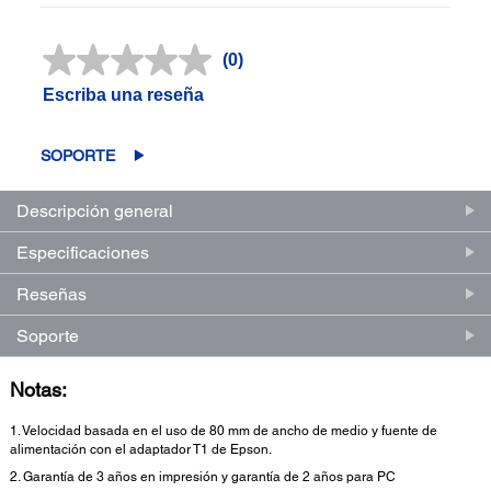
(0)
Sin
puntuación.
Escriba una reseña
Enlace
en
la
misma
SOPORTE
página.
Descripción general
Especificaciones
Reseñas
Soporte
Notas:
1. Velocidad basada en el uso de 80 mm de ancho de medio y fuente de
alimentación con el adaptador T1 de Epson.
2. Garantía de 3 años en impresión y garantía de 2 años para PC