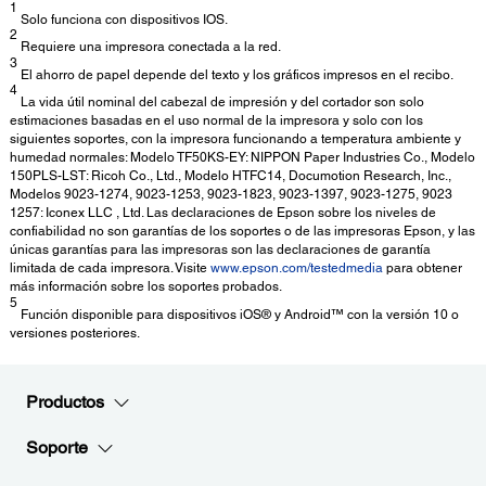
1
Solo funciona con dispositivos IOS.
2
Requiere una impresora conectada a la red.
3
El ahorro de papel depende del texto y los gráficos impresos en el recibo.
4
La vida útil nominal del cabezal de impresión y del cortador son solo
estimaciones basadas en el uso normal de la impresora y solo con los
siguientes soportes, con la impresora funcionando a temperatura ambiente y
humedad normales: Modelo TF50KS-EY: NIPPON Paper Industries Co., Modelo
150PLS-LST: Ricoh Co., Ltd., Modelo HTFC14, Documotion Research, Inc.,
Modelos 9023-1274, 9023-1253, 9023-1823, 9023-1397, 9023-1275, 9023
1257: Iconex LLC , Ltd. Las declaraciones de Epson sobre los niveles de
confiabilidad no son garantías de los soportes o de las impresoras Epson, y las
únicas garantías para las impresoras son las declaraciones de garantía
limitada de cada impresora. Visite
www.epson.com/testedmedia
para obtener
más información sobre los soportes probados.
5
Función disponible para dispositivos iOS® y Android™ con la versión 10 o
versiones posteriores.
Productos
Soporte