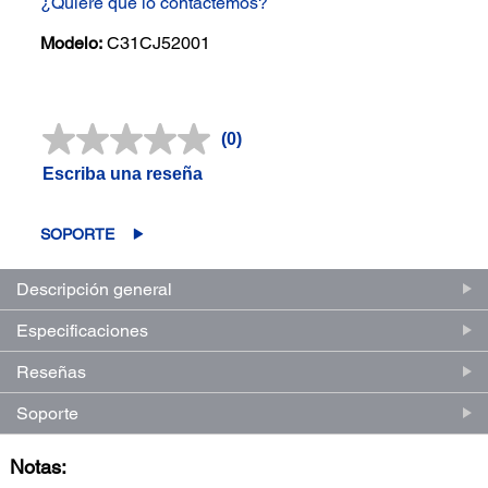
¿Quiere que lo contactemos?
Modelo:
C31CJ52001
(0)
Sin
puntuación.
Escriba una reseña
Enlace
en
la
misma
SOPORTE
página.
Descripción general
Especificaciones
Reseñas
Soporte
Notas: