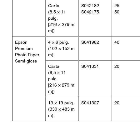
Carta
S042182
25
(8,5 × 11
S042175
50
pulg.
[216 × 279 m
m])
Epson
4 × 6 pulg.
S041982
40
Premium
(102 × 152 m
Photo Paper
m)
Semi-gloss
Carta
S041331
20
(8,5 × 11
pulg.
[216 × 279 m
m])
13 × 19 pulg.
S041327
20
(330 × 483 m
m)