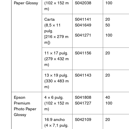
Paper Glossy
(102 × 152 m
S042038
100
m)
Carta
S041141
20
(8,5 × 11
S041649
50
pulg.
S041271
100
[216 × 279 m
m])
11 × 17 pulg.
S041156
20
(279 × 432 m
m)
13 × 19 pulg.
S041143
20
(330 × 483 m
m)
Epson
4 × 6 pulg.
S041808
40
Premium
(102 × 152 m
S041727
100
Photo Paper
m)
Glossy
16:9 ancho
S042109
20
(4 × 7,1 pulg.