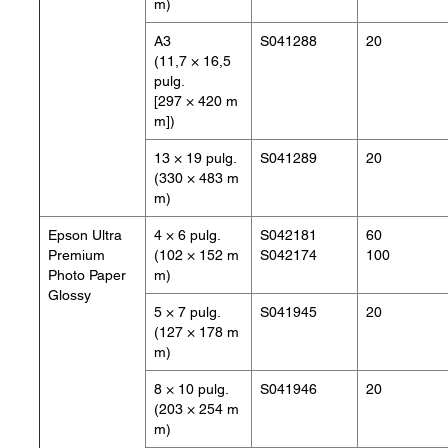
m)
A3
S041288
20
(11,7 × 16,5
pulg.
[297 × 420 m
m])
13 × 19 pulg.
S041289
20
(330 × 483 m
m)
Epson Ultra
4 × 6 pulg.
S042181
60
Premium
(102 × 152 m
S042174
100
Photo Paper
m)
Glossy
5 × 7 pulg.
S041945
20
(127 × 178 m
m)
8 × 10 pulg.
S041946
20
(203 × 254 m
m)