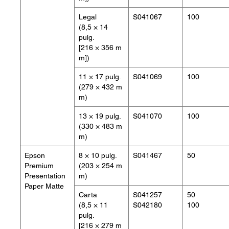
Legal
S041067
100
(8,5 × 14
pulg.
[216 × 356 m
m])
11 × 17 pulg.
S041069
100
(279 × 432 m
m)
13 × 19 pulg.
S041070
100
(330 × 483 m
m)
Epson
8 × 10 pulg.
S041467
50
Premium
(203 × 254 m
Presentation
m)
Paper Matte
Carta
S041257
50
(8,5 × 11
S042180
100
pulg.
[216 × 279 m