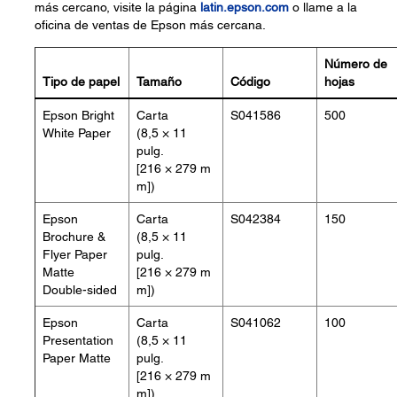
más cercano, visite la página
latin.epson.com
o llame a la
oficina de ventas de Epson más cercana.
Número de
Tipo de papel
Tamaño
Código
hojas
Epson Bright
Carta
S041586
500
White Paper
(8,5 × 11
pulg.
[216 × 279 m
m])
Epson
Carta
S042384
150
Brochure &
(8,5 × 11
Flyer Paper
pulg.
Matte
[216 × 279 m
Double-sided
m])
Epson
Carta
S041062
100
Presentation
(8,5 × 11
Paper Matte
pulg.
[216 × 279 m
m])