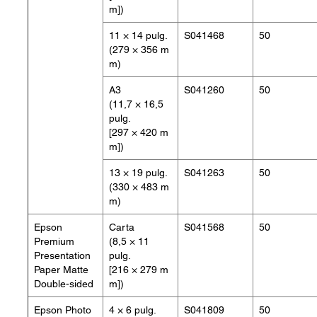
m])
11 × 14 pulg.
S041468
50
(279 × 356 m
m)
A3
S041260
50
(11,7 × 16,5
pulg.
[297 × 420 m
m])
13 × 19 pulg.
S041263
50
(330 × 483 m
m)
Epson
Carta
S041568
50
Premium
(8,5 × 11
Presentation
pulg.
Paper Matte
[216 × 279 m
Double-sided
m])
Epson Photo
4 × 6 pulg.
S041809
50