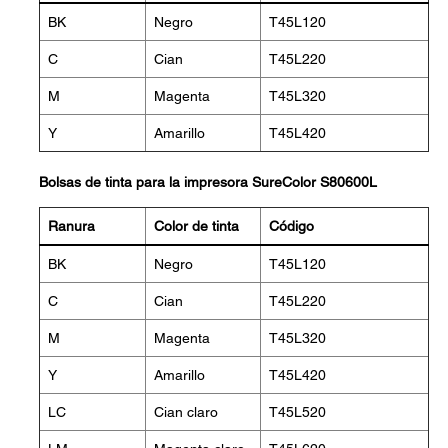
BK
Negro
T45L120
C
Cian
T45L220
M
Magenta
T45L320
Y
Amarillo
T45L420
Bolsas de tinta para la impresora SureColor S80600L
Ranura
Color de tinta
Código
BK
Negro
T45L120
C
Cian
T45L220
M
Magenta
T45L320
Y
Amarillo
T45L420
LC
Cian claro
T45L520