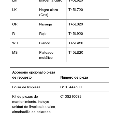
LM
Magenta claro
T45L620
LK
Negro claro
T45L720
(Gris)
OR
Naranja
T45L820
R
Rojo
T45L920
WH
Blanco
T45LA20
MS
Plateado
T45LB20
metálico
Accesorio opcional o pieza
de repuesto
Número de pieza
Bolsa de limpieza
C13T44A500
Kit de piezas de
C13S210093
mantenimiento; incluye
unidad de limpiacabezales,
almohadilla de aclarado,