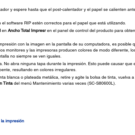
ador y espere hasta que el post-calentador y el papel se calienten ant
el software RIP estén correctos para el papel que está utilizando.
l
en
Ancho Total Impresr
en el panel de control del producto para obte
mpresión con la imagen en la pantalla de su computadora, es posible 
 los monitores y las impresoras producen colores de modo diferente, lo
ntalla no siempre se ven iguales.
da. No abra ninguna tapa durante la impresión. Esto puede causar que e
ente, resultando en colores irregulares.
ta blanca o plateada metálica, retire y agite la bolsa de tinta, vuelva a
n Tinta
del menú Mantenimiento varias veces (SC-S80600L).
 la impresión