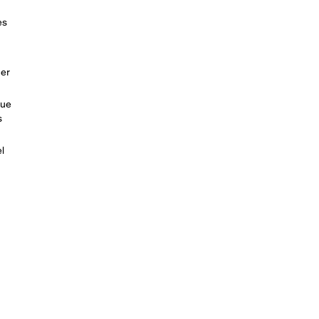
es
ner
que
s
l