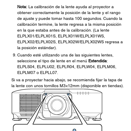
Nota:
La calibración de la lente ayuda al proyector a
obtener correctamente la posición de la lente y el rango
de ajuste y puede tomar hasta 100 segundos. Cuando la
calibración termine, la lente regresa a la misma posición
en la que estaba antes de la calibración. (La lente
ELPLX01/ELPLX01S, ELPLX01W/ELPLX01WS,
ELPLX02/ELPLX02S, ELPLX02W/ELPLX02WS regresa a
la posición estándar).
Cuando esté utilizando una de las siguientes lentes,
seleccione el tipo de lente en el menú
Extendida
:
ELPLS04, ELPLU02, ELPLR04, ELPLW04, ELPLM06,
ELPLM07 o ELPLL07.
Si va a proyectar hacia abajo, se recomienda fijar la tapa de
la lente con unos tornillos M3×12mm (disponible en tiendas).