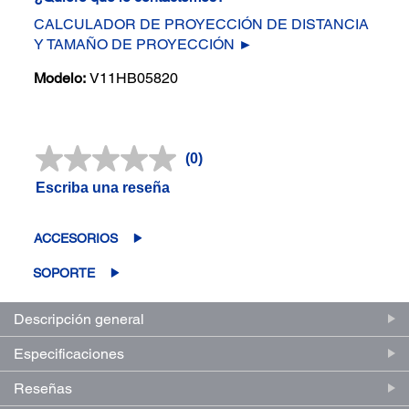
CALCULADOR DE PROYECCIÓN DE DISTANCIA
Y TAMAÑO DE PROYECCIÓN ►
Modelo:
V11HB05820
(0)
Sin
puntuación.
Escriba una reseña
Enlace
en
la
misma
ACCESORIOS
página.
SOPORTE
Descripción general
Especificaciones
Reseñas