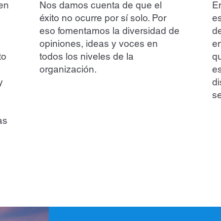
en
Nos damos cuenta de que el
E
éxito no ocurre por sí solo. Por
e
l
eso fomentamos la diversidad de
de
opiniones, ideas y voces en
en
to
todos los niveles de la
qu
organización.
e
y
di
se
as