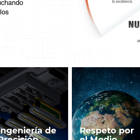
luchando
los
Ingeniería de
Respeto por
Precisión
el Medio